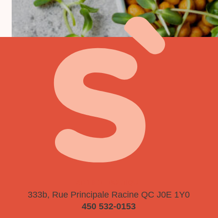
ATELIER - BOUTIQUE
333b, Rue Principale
Racine QC J0E 1Y0
450 532-0153