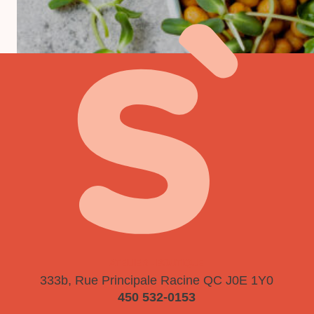
ATELIER - BOUTIQUE
333b, Rue Principale
Racine QC J0E 1Y0
450 532-0153