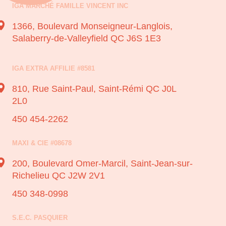
IGA MARCHÉ FAMILLE VINCENT INC
1366, Boulevard Monseigneur-Langlois,
Salaberry-de-Valleyfield QC J6S 1E3
IGA EXTRA AFFILIE #8581
810, Rue Saint-Paul,
Saint-Rémi QC J0L
2L0
450 454-2262
MAXI & CIE #08678
200, Boulevard Omer-Marcil,
Saint-Jean-sur-
Richelieu QC J2W 2V1
450 348-0998
S.E.C. PASQUIER