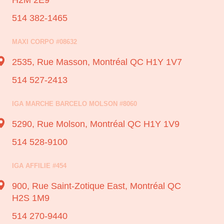
H2M 2E9
514 382-1465
MAXI CORPO #08632
2535, Rue Masson,
Montréal QC H1Y 1V7
514 527-2413
IGA MARCHE BARCELO MOLSON #8060
5290, Rue Molson,
Montréal QC H1Y 1V9
514 528-9100
IGA AFFILIE #454
900, Rue Saint-Zotique East,
Montréal QC
H2S 1M9
514 270-9440