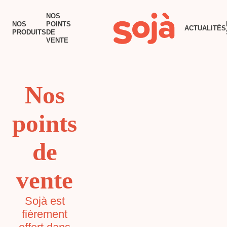
ACCUEIL
NOS
NOS
POINTS
ACTUALITÉS
NOS PRODUITS
PRODUITS
DE
VENTE
NOS POINTS DE VENTE
RECETTES
TOFU AU BEURRE
Nos
ACTUALITÉS
points
POURQUOI SOJÀ?
NOUS JOINDRE
de
vente
Sojà est
fièrement