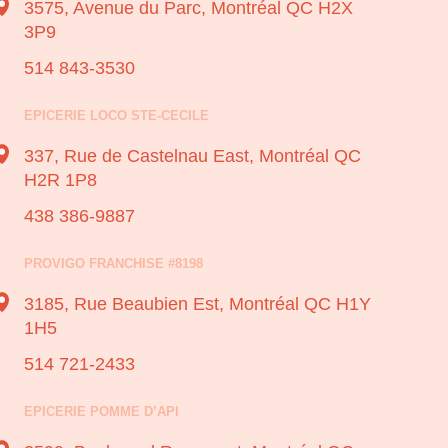
3575, Avenue du Parc,
Montréal QC H2X
3P9
514 843-3530
EPICERIE LOCO STE-CECILE
337, Rue de Castelnau East,
Montréal QC
H2R 1P8
438 386-9887
PROVIGO FRANCHISE #8198
3185, Rue Beaubien Est,
Montréal QC H1Y
1H5
514 721-2433
EPICERIE POMME D’API