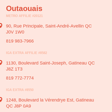
Outaouais
METRO AFFILIE #20121
90, Rue Principale,
Saint-André-Avellin QC
J0V 1W0
819 983-7966
IGA EXTRA AFFILIE #8582
1130, Boulevard Saint-Joseph,
Gatineau QC
J8Z 1T3
819 772-7774
IGA EXTRA #8550
1248, Boulevard la Vérendrye Est,
Gatineau
QC J8P 0A9