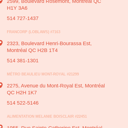
2599, Boulevard Rosemont,
Montréal QC
H1Y 3A6
514 727-1437
FRANCORP (LOBLAWS) #7163
2323, Boulevard Henri-Bourassa Est,
Montréal QC H2B 1T4
514 381-1301
MÉTRO BEAULIEU MONT-ROYAL #21299
2275, Avenue du Mont-Royal Est,
Montréal
QC H2H 1K7
514 522-5146
ALIMENTATION MELANIE BOISCLAIR #22451