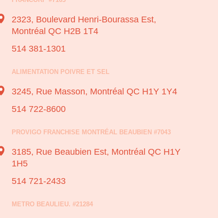
2323, Boulevard Henri-Bourassa Est,
Montréal QC H2B 1T4
514 381-1301
ALIMENTATION POIVRE ET SEL
3245, Rue Masson,
Montréal QC H1Y 1Y4
514 722-8600
PROVIGO FRANCHISE MONTRÉAL BEAUBIEN #7043
3185, Rue Beaubien Est,
Montréal QC H1Y
1H5
514 721-2433
METRO BEAULIEU. #21284