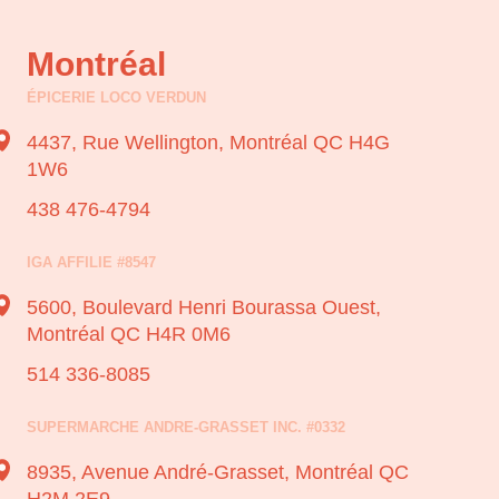
Montréal
ÉPICERIE LOCO VERDUN
4437, Rue Wellington,
Montréal QC H4G
1W6
438 476-4794
IGA AFFILIE #8547
5600, Boulevard Henri Bourassa Ouest,
Montréal QC H4R 0M6
514 336-8085
SUPERMARCHE ANDRE-GRASSET INC. #0332
8935, Avenue André-Grasset,
Montréal QC