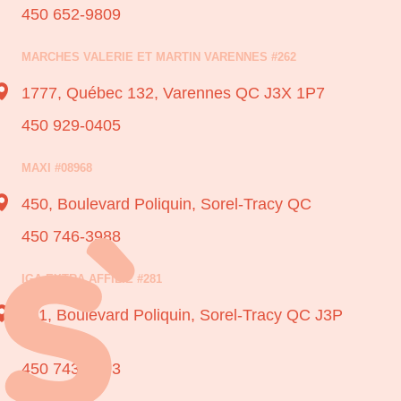
450 652-9809
MARCHES VALERIE ET MARTIN VARENNES #262
1777, Québec 132,
Varennes QC J3X 1P7
450 929-0405
MAXI #08968
450, Boulevard Poliquin,
Sorel-Tracy QC
450 746-3988
IGA EXTRA AFFILIE #281
411, Boulevard Poliquin,
Sorel-Tracy QC J3P
7V9
450 743-3693