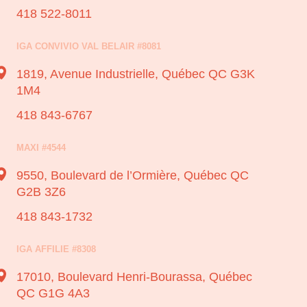
418 522-8011
IGA CONVIVIO VAL BELAIR #8081
1819, Avenue Industrielle,
Québec QC G3K
1M4
418 843-6767
MAXI #4544
9550, Boulevard de l’Ormière,
Québec QC
G2B 3Z6
418 843-1732
IGA AFFILIE #8308
17010, Boulevard Henri-Bourassa,
Québec
QC G1G 4A3