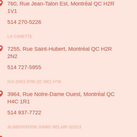
760, Rue Jean-Talon Est,
Montréal QC H2R
1V1
514 270-5226
LA CANETTE
7255, Rue Saint-Hubert,
Montréal QC H2R
2N2
514 727-5955
IGA (9451-9790 QC INC) #730
3964, Rue Notre-Dame Ouest,
Montréal QC
H4C 1R1
514 937-7722
ALIMENTATION JOHNY BELAIR #22113