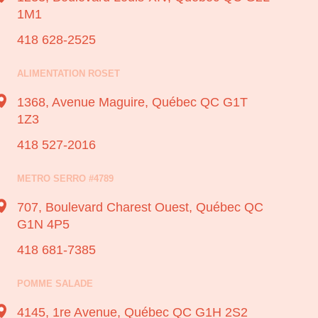
1M1
418 628-2525
ALIMENTATION ROSET
1368, Avenue Maguire,
Québec QC G1T
1Z3
418 527-2016
METRO SERRO #4789
707, Boulevard Charest Ouest,
Québec QC
G1N 4P5
418 681-7385
POMME SALADE
4145, 1re Avenue,
Québec QC G1H 2S2