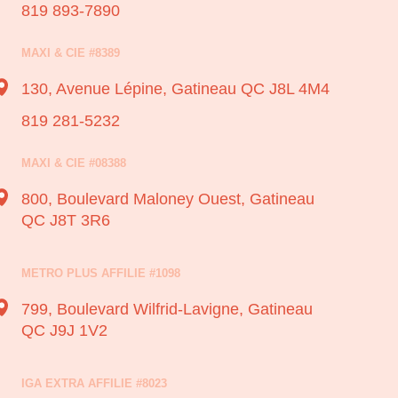
819 893-7890
MAXI & CIE #8389
130, Avenue Lépine,
Gatineau QC J8L 4M4
819 281-5232
MAXI & CIE #08388
800, Boulevard Maloney Ouest,
Gatineau
QC J8T 3R6
METRO PLUS AFFILIE #1098
799, Boulevard Wilfrid-Lavigne,
Gatineau
QC J9J 1V2
IGA EXTRA AFFILIE #8023