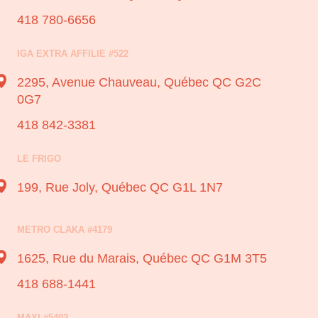
418 780-6656
IGA EXTRA AFFILIE #522
2295, Avenue Chauveau,
Québec QC G2C
0G7
418 842-3381
LE FRIGO
199, Rue Joly,
Québec QC G1L 1N7
METRO CLAKA #4179
1625, Rue du Marais,
Québec QC G1M 3T5
418 688-1441
MAXI #5402