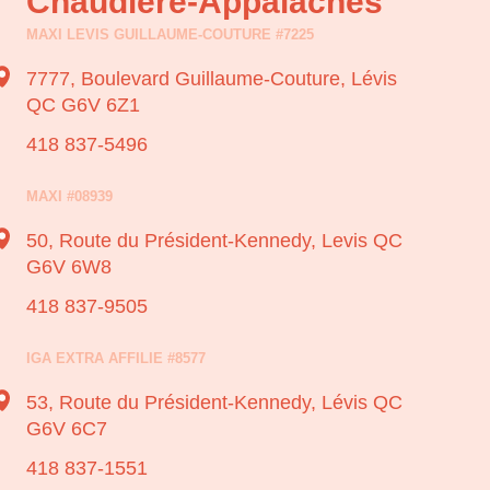
Chaudière-Appalaches
MAXI LEVIS GUILLAUME-COUTURE #7225
7777, Boulevard Guillaume-Couture,
Lévis
QC G6V 6Z1
418 837-5496
MAXI #08939
50, Route du Président-Kennedy,
Levis QC
G6V 6W8
418 837-9505
IGA EXTRA AFFILIE #8577
53, Route du Président-Kennedy,
Lévis QC
G6V 6C7
418 837-1551