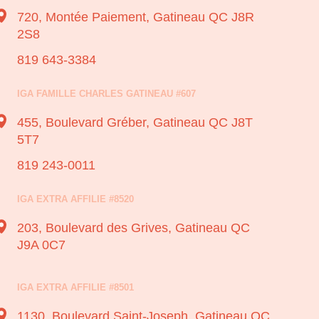
720, Montée Paiement,
Gatineau QC J8R
2S8
819 643-3384
IGA FAMILLE CHARLES GATINEAU #607
455, Boulevard Gréber,
Gatineau QC J8T
5T7
819 243-0011
IGA EXTRA AFFILIE #8520
203, Boulevard des Grives,
Gatineau QC
J9A 0C7
IGA EXTRA AFFILIE #8501
1130, Boulevard Saint-Joseph,
Gatineau QC