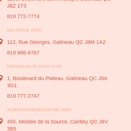
J8Z 1T3
819 772-7774
IGA AFFILIE #8344
112, Rue Georges,
Gatineau QC J8M 1A2
819 986-6767
PROVIGO DU PLATEAU #7199
1, Boulevard du Plateau,
Gatineau QC J9A
3G1
819 777-2747
ALIMENTATION BÉCHAR INC #8064
455, Montée de la Source,
Cantley QC J8V
3B5