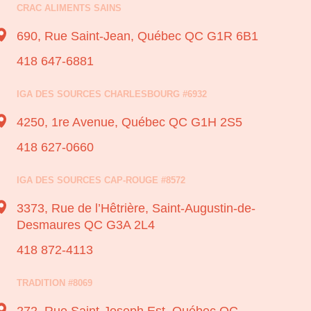
CRAC ALIMENTS SAINS
690, Rue Saint-Jean,
Québec QC G1R 6B1
418 647-6881
IGA DES SOURCES CHARLESBOURG #6932
4250, 1re Avenue,
Québec QC G1H 2S5
418 627-0660
IGA DES SOURCES CAP-ROUGE #8572
3373, Rue de l’Hêtrière,
Saint-Augustin-de-
Desmaures QC G3A 2L4
418 872-4113
TRADITION #8069