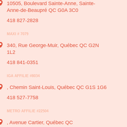
10505, Boulevard Sainte-Anne,
Sainte-
Anne-de-Beaupré QC G0A 3C0
418 827-2828
MAXI # 7079
340, Rue George-Muir,
Québec QC G2N
1L2
418 841-0351
IGA AFFILIE #8034
, Chemin Saint-Louis,
Québec QC G1S 1G6
418 527-7758
METRO AFFILIE #22504
, Avenue Cartier,
Québec QC