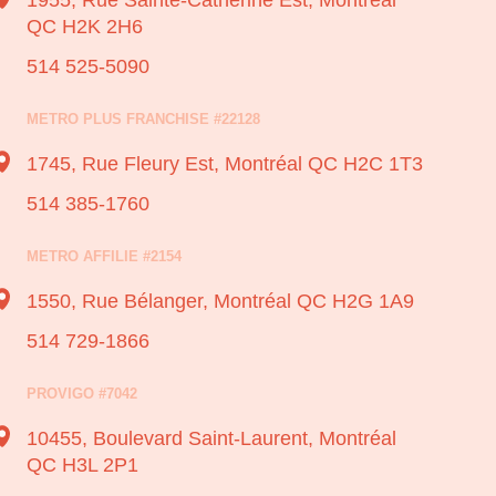
1955, Rue Sainte-Catherine Est,
Montréal
QC H2K 2H6
514 525-5090
METRO PLUS FRANCHISE #22128
1745, Rue Fleury Est,
Montréal QC H2C 1T3
514 385-1760
METRO AFFILIE #2154
1550, Rue Bélanger,
Montréal QC H2G 1A9
514 729-1866
PROVIGO #7042
10455, Boulevard Saint-Laurent,
Montréal
QC H3L 2P1