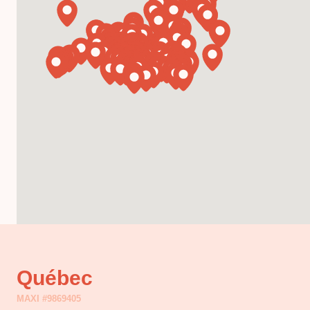
Québec
MAXI #9869405