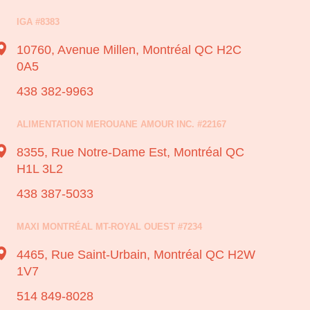
IGA #8383
10760, Avenue Millen,
Montréal QC H2C
0A5
438 382-9963
ALIMENTATION MEROUANE AMOUR INC. #22167
8355, Rue Notre-Dame Est,
Montréal QC
H1L 3L2
438 387-5033
MAXI MONTRÉAL MT-ROYAL OUEST #7234
4465, Rue Saint-Urbain,
Montréal QC H2W
1V7
514 849-8028