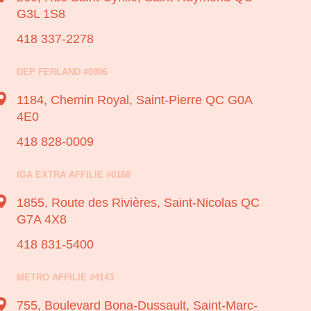
G3L 1S8
418 337-2278
DEP FERLAND #0806
1184, Chemin Royal,
Saint-Pierre QC G0A
4E0
418 828-0009
IGA EXTRA AFFILIE #0168
1855, Route des Rivières,
Saint-Nicolas QC
G7A 4X8
418 831-5400
METRO AFFILIE #4143
755, Boulevard Bona-Dussault,
Saint-Marc-