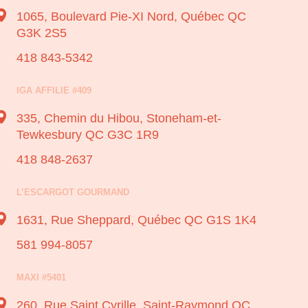
1065, Boulevard Pie-XI Nord,
Québec QC
G3K 2S5
418 843-5342
IGA AFFILIE #409
335, Chemin du Hibou,
Stoneham-et-
Tewkesbury QC G3C 1R9
418 848-2637
L’ESCARGOT GOURMAND
1631, Rue Sheppard,
Québec QC G1S 1K4
581 994-8057
MAXI #5401
260, Rue Saint Cyrille,
Saint-Raymond QC