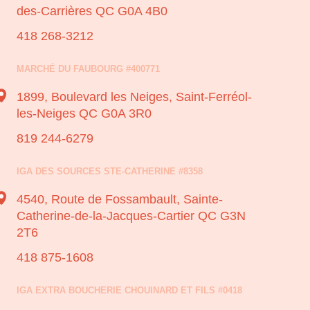
des-Carrières QC G0A 4B0
418 268-3212
MARCHÉ DU FAUBOURG #400771
1899, Boulevard les Neiges,
Saint-Ferréol-
les-Neiges QC G0A 3R0
819 244-6279
IGA DES SOURCES STE-CATHERINE #8358
4540, Route de Fossambault,
Sainte-
Catherine-de-la-Jacques-Cartier QC G3N
2T6
418 875-1608
IGA EXTRA BOUCHERIE CHOUINARD ET FILS #0418