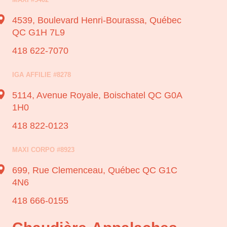
4539, Boulevard Henri-Bourassa,
Québec
QC G1H 7L9
418 622-7070
IGA AFFILIE #8278
5114, Avenue Royale,
Boischatel QC G0A
1H0
418 822-0123
MAXI CORPO #8923
699, Rue Clemenceau,
Québec QC G1C
4N6
418 666-0155