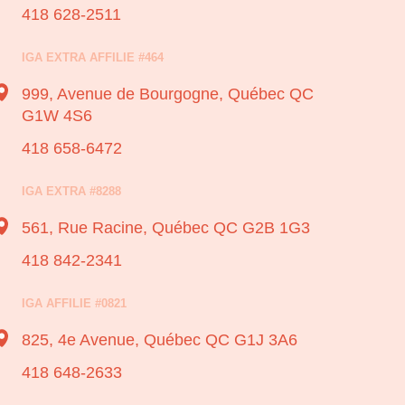
418 628-2511
IGA EXTRA AFFILIE #464
999, Avenue de Bourgogne,
Québec QC
G1W 4S6
418 658-6472
IGA EXTRA #8288
561, Rue Racine,
Québec QC G2B 1G3
418 842-2341
IGA AFFILIE #0821
825, 4e Avenue,
Québec QC G1J 3A6
418 648-2633