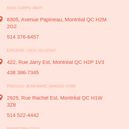
MAXI CORPO #8675
8305, Avenue Papineau,
Montréal QC H2M
2G2
514 376-6457
EPICERIE LOCO VILLERAY
422, Rue Jarry Est,
Montréal QC H2P 1V3
438 386-7345
PROVIGO JEAN-MARC (ANGUS) #7288
2925, Rue Rachel Est,
Montréal QC H1W
3Z8
514 522-4442
FRANCORP #7163