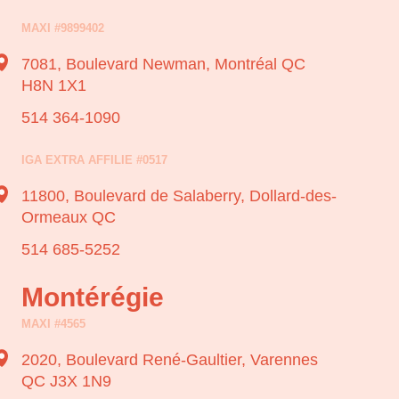
MAXI #9899402
7081, Boulevard Newman,
Montréal QC
H8N 1X1
514 364-1090
IGA EXTRA AFFILIE #0517
11800, Boulevard de Salaberry,
Dollard-des-
Ormeaux QC
514 685-5252
Montérégie
MAXI #4565
2020, Boulevard René-Gaultier,
Varennes
QC J3X 1N9