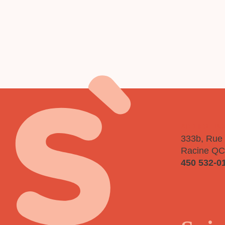
P
ATELIER - B
333b, Rue 
Racine QC
450 532-0