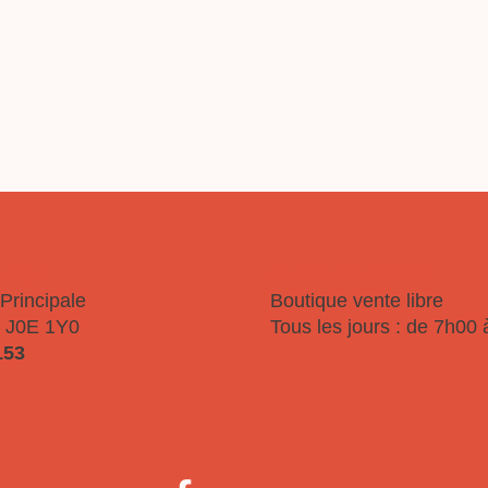
OURQUOI SOJ
NOUS JOINDR
OUTIQUE
HEURES D'OUVERTURE
Principale
Boutique vente libre
 J0E 1Y0
Tous les jours : de 7h00
153