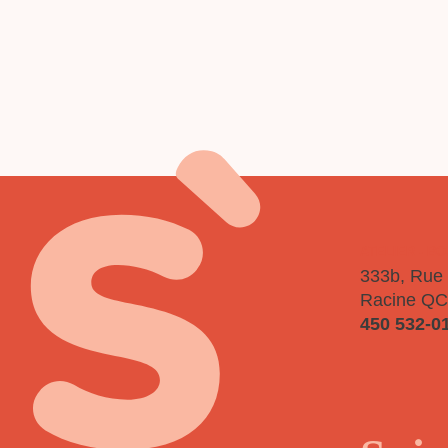
P
ATELIER - B
333b, Rue 
Racine QC
450 532-0