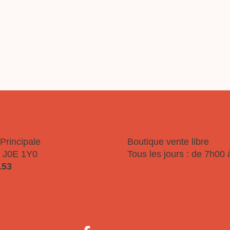
OURQUOI SOJ
NOUS JOINDR
OUTIQUE
HEURES D'OUVERTURE
Principale
Boutique vente libre
 J0E 1Y0
Tous les jours : de 7h00
153