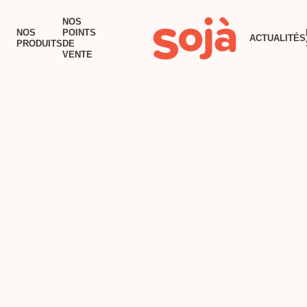
ACCUEIL
NOS
NOS
POINTS
ACTUALITÉS
NOS PRODUITS
PRODUITS
DE
VENTE
NOS POINTS DE VENTE
RECETTES
TOFU AU BEURRE
ACTUALITÉS
POURQUOI SOJÀ?
NOUS JOINDRE