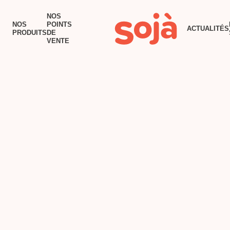
ACCUEIL
NOS
NOS
POINTS
ACTUALITÉS
NOS PRODUITS
PRODUITS
DE
VENTE
NOS POINTS DE VENTE
RECETTES
TOFU AU BEURRE
ACTUALITÉS
POURQUOI SOJÀ?
NOUS JOINDRE