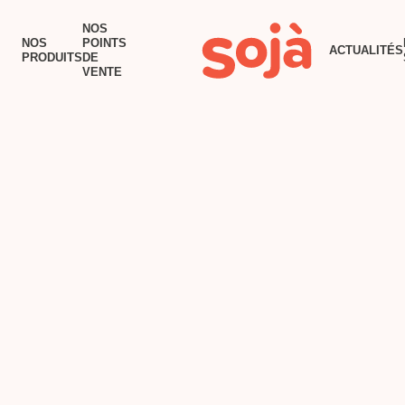
ACCUEIL
NOS
NOS
POINTS
ACTUALITÉS
NOS PRODUITS
PRODUITS
DE
VENTE
NOS POINTS DE VENTE
RECETTES
TOFU AU BEURRE
ACTUALITÉS
POURQUOI SOJÀ?
NOUS JOINDRE