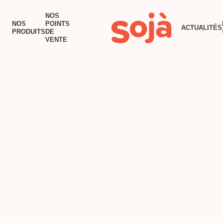
ACCUEIL
NOS
NOS
POINTS
ACTUALITÉS
NOS PRODUITS
PRODUITS
DE
VENTE
NOS POINTS DE VENTE
RECETTES
TOFU AU BEURRE
ACTUALITÉS
POURQUOI SOJÀ?
NOUS JOINDRE