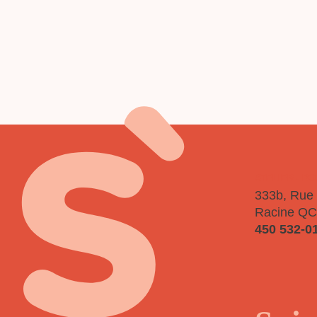
P
ATELIER - B
333b, Rue 
Racine QC
450 532-0