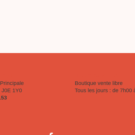
OURQUOI SOJ
NOUS JOINDR
OUTIQUE
HEURES D'OUVERTURE
Principale
Boutique vente libre
 J0E 1Y0
Tous les jours : de 7h00
153