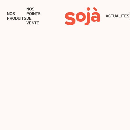
ACCUEIL
NOS
NOS
POINTS
ACTUALITÉS
NOS PRODUITS
PRODUITS
DE
VENTE
NOS POINTS DE VENTE
RECETTES
TOFU AU BEURRE
ACTUALITÉS
POURQUOI SOJÀ?
NOUS JOINDRE