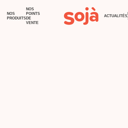
ACCUEIL
NOS
NOS
POINTS
ACTUALITÉS
NOS PRODUITS
PRODUITS
DE
VENTE
NOS POINTS DE VENTE
RECETTES
TOFU AU BEURRE
ACTUALITÉS
POURQUOI SOJÀ?
NOUS JOINDRE