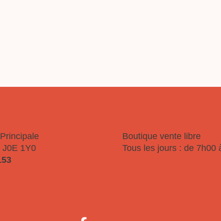
OURQUOI SOJ
NOUS JOINDR
OUTIQUE
HEURES D'OUVERTURE
Principale
Boutique vente libre
 J0E 1Y0
Tous les jours : de 7h00
153