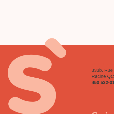
P
ATELIER - B
333b, Rue 
Racine QC
450 532-0