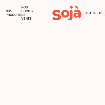
ACCUEIL
NOS
NOS
POINTS
ACTUALITÉS
NOS PRODUITS
PRODUITS
DE
VENTE
NOS POINTS DE VENTE
RECETTES
TOFU AU BEURRE
ACTUALITÉS
POURQUOI SOJÀ?
NOUS JOINDRE